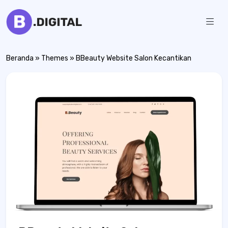
Skip
to
Bulban
Jasa
content
Pembuatan
Digital
Website
Beranda
»
Themes
»
BBeauty Website Salon Kecantikan