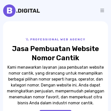
Skip
to
Bulban
Jasa
content
Pembuatan
Digital
Website
\\ PROFESSIONAL WEB AGENCY
Jasa Pembuatan Website
Nomor Cantik
Kami
menawarkan layanan
jasa pembuatan website
nomor cantik
, yang dirancang untuk menampilkan
berbagai pilihan nomor seperti harga, operator, dan
kategori nomor. Dengan website ini, Anda dapat
meningkatkan penjualan, mempermudah pelanggan
menemukan nomor favorit, dan memperkuat citra
bisnis Anda dalam industri nomor cantik.