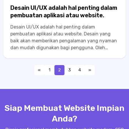
Desain UI/UX adalah hal penting dalam
pembuatan aplikasi atau website.
Desain UI/UX adalah hal penting dalam
pembuatan aplikasi atau website. Desain yang
baik akan memberikan pengalaman yang nyaman
dan mudah digunakan bagi pengguna. Oleh
karena itu, banyak perusahaan yang
membutuhkan jasa desain UI/UX untuk
Posts
memastikan aplikasi atau website mereka
«
1
2
3
4
»
memiliki tampilan yang menarik dan mudah...
pagination
Siap Membuat Website Impian
Anda?