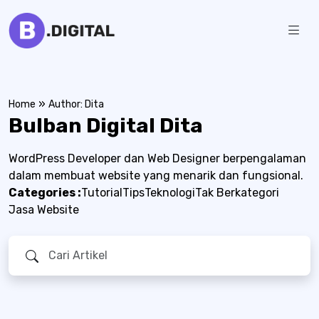
Skip
to
Bulban
Jasa
content
Pembuatan
Digital
Website
»
Home
Author: Dita
Bulban Digital
Dita
WordPress Developer dan Web Designer berpengalaman
dalam membuat website yang menarik dan fungsional.
Categories :
Tutorial
Tips
Teknologi
Tak Berkategori
Jasa Website
Search
for: