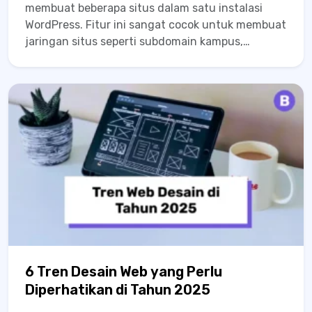
membuat beberapa situs dalam satu instalasi
WordPress. Fitur ini sangat cocok untuk membuat
jaringan situs seperti subdomain kampus,
sekolah, toko franchise, atau blog komunitas.
Artikel ini akan membahas langkah-langkah
mengaktifkan WordPress Multisite di localhost
(menggunakan XAMPP/Laragon). Persiapan
Sebelum memulai, pastikan: Kamu...
6 Tren Desain Web yang Perlu
Diperhatikan di Tahun 2025